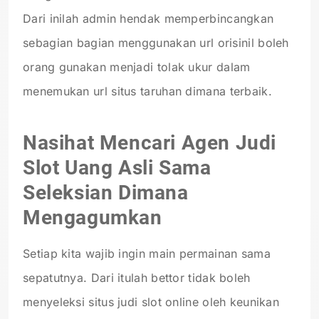
Dari inilah admin hendak memperbincangkan
sebagian bagian menggunakan url orisinil boleh
orang gunakan menjadi tolak ukur dalam
menemukan url situs taruhan dimana terbaik.
Nasihat Mencari Agen Judi
Slot Uang Asli Sama
Seleksian Dimana
Mengagumkan
Setiap kita wajib ingin main permainan sama
sepatutnya. Dari itulah bettor tidak boleh
menyeleksi situs judi slot online oleh keunikan