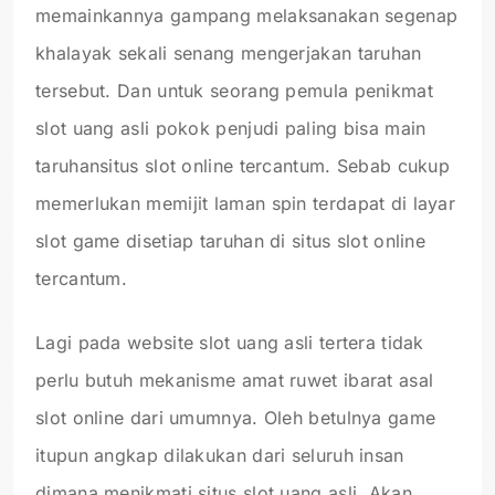
memainkannya gampang melaksanakan segenap
khalayak sekali senang mengerjakan taruhan
tersebut. Dan untuk seorang pemula penikmat
slot uang asli pokok penjudi paling bisa main
taruhansitus slot online tercantum. Sebab cukup
memerlukan memijit laman spin terdapat di layar
slot game disetiap taruhan di situs slot online
tercantum.
Lagi pada website slot uang asli tertera tidak
perlu butuh mekanisme amat ruwet ibarat asal
slot online dari umumnya. Oleh betulnya game
itupun angkap dilakukan dari seluruh insan
dimana menikmati situs slot uang asli. Akan