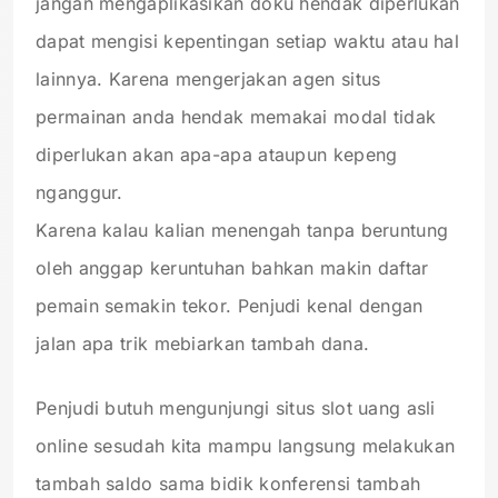
jangan mengaplikasikan doku hendak diperlukan
dapat mengisi kepentingan setiap waktu atau hal
lainnya. Karena mengerjakan agen situs
permainan anda hendak memakai modal tidak
diperlukan akan apa-apa ataupun kepeng
nganggur.
Karena kalau kalian menengah tanpa beruntung
oleh anggap keruntuhan bahkan makin daftar
pemain semakin tekor. Penjudi kenal dengan
jalan apa trik mebiarkan tambah dana.
Penjudi butuh mengunjungi situs slot uang asli
online sesudah kita mampu langsung melakukan
tambah saldo sama bidik konferensi tambah