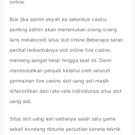
online.
Biar jika admin enyah ke sebentuk casino
penting admin akan menemukan orang-orang
laris melakonidi situs slot online.Beberapa saran
perihal terbentuknya slot online live casino
memang sangat tenar hingga saat ini. Demi
membutuhkan penjudi ketahui oleh seluruh
permainan live casino slot uang asli masih
difavoritkan dari rata-rata individunya situs slot
uang asli.
Situs slot uang asli sedianya salah satu game
sakali kondang didunia perjudian karena teknik