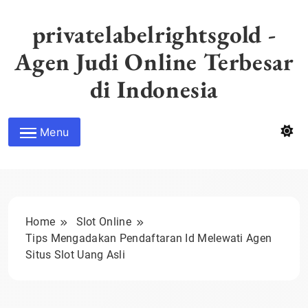
Skip
to
privatelabelrightsgold -
content
Agen Judi Online Terbesar
di Indonesia
Menu
Home
Slot Online
Tips Mengadakan Pendaftaran Id Melewati Agen
Situs Slot Uang Asli