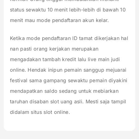
status sewaktu 10 menit lebih-lebih di bawah 10
menit mau mode pendaftaran akun kelar.
Ketika mode pendaftaran ID tamat dikerjakan hal
nan pasti orang kerjakan merupakan
mengadakan tambah kredit lalu live main judi
online. Hendak inipun pemain sanggup mejuarai
festival sama gampang sewaktu pemain diyakini
mendapatkan saldo sedang untuk mebiarkan
taruhan disaban slot uang asli. Mesti saja tampil
didalam situs slot online.