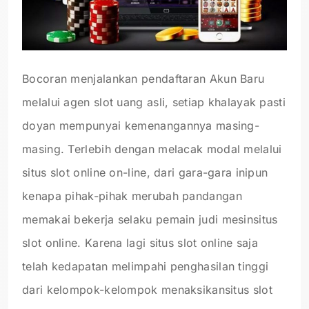
Bocoran menjalankan pendaftaran Akun Baru
melalui agen slot uang asli, setiap khalayak pasti
doyan mempunyai kemenangannya masing-
masing. Terlebih dengan melacak modal melalui
situs slot online on-line, dari gara-gara inipun
kenapa pihak-pihak merubah pandangan
memakai bekerja selaku pemain judi mesinsitus
slot online. Karena lagi situs slot online saja
telah kedapatan melimpahi penghasilan tinggi
dari kelompok-kelompok menaksikansitus slot