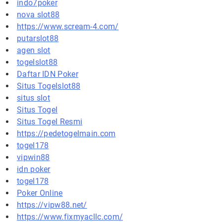
indo7poker
nova slot88
https://www.scream-4.com/
putarslot88
agen slot
togelslot88
Daftar IDN Poker
Situs Togelslot88
situs slot
Situs Togel
Situs Togel Resmi
https://pedetogelmain.com
togel178
vipwin88
idn poker
togel178
Poker Online
https://vipw88.net/
https://www.fixmyacllc.com/