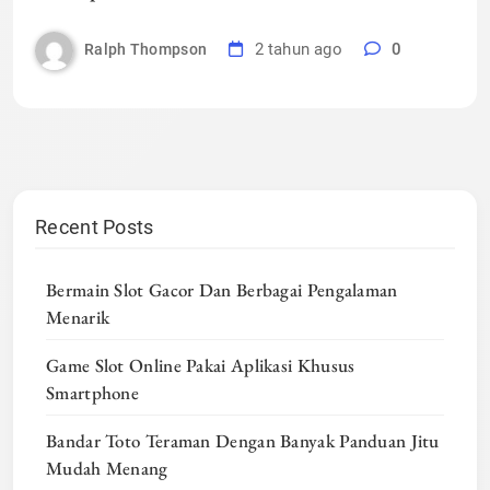
2 tahun ago
0
Ralph Thompson
Recent Posts
Bermain Slot Gacor Dan Berbagai Pengalaman
Menarik
Game Slot Online Pakai Aplikasi Khusus
Smartphone
Bandar Toto Teraman Dengan Banyak Panduan Jitu
Mudah Menang