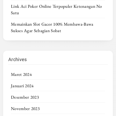
Link Aci Poker Online Terpopuler Ketenangan No
Satu
Memainkan Slot Gacor 100% Membawa-Bawa
Sukses Agar Sebagian Sobat
Archives
Maret 2024
Januari 2024
Desember 2023
November 2023