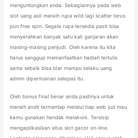
menguntungkan anda. Sebagiannya pada web
slot uang asli meraih rupa wild lagi scatter terus
pun free spin. Segala rupa tersedia pasti bisa
menyerahkan banyak satu kali ganjaran akan
masing-masing penjudi. Oleh karena itu kita
harus sanggup memanfaatkan hadiah tertulis
sama sebaik bisa biar mampu selaku uang
admin dipermainan selepas itu.
Oleh bonus final benar anda pastinya untuk
meraih andil termantap melalui tiap web jud mau
kamu gunakan hendak melakoni. Tersisip
mengaplikasikan situs slot gacor on-line.