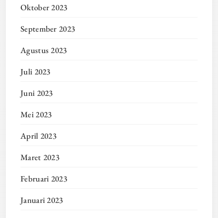
Oktober 2023
September 2023
Agustus 2023
Juli 2023
Juni 2023
Mei 2023
April 2023
Maret 2023
Februari 2023
Januari 2023