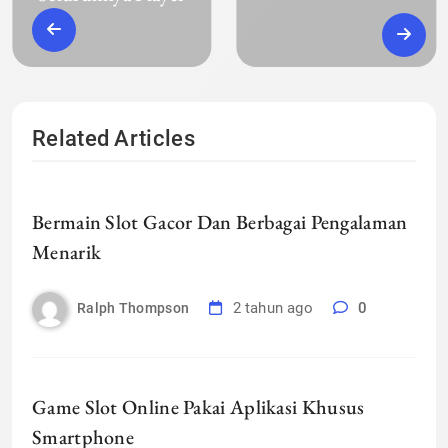
Related Articles
Bermain Slot Gacor Dan Berbagai Pengalaman
Menarik
2 tahun ago
0
Ralph Thompson
Game Slot Online Pakai Aplikasi Khusus
Smartphone