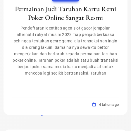
Permainan Judi Taruhan Kartu Remi
Poker Online Sangat Resmi
Pendaftaran identitas agen slot gacor jempolan
alternatif rakyat musim 2023 Tiap penjudi berkuasa
sehingga tentukan genre game lalu transaksi nan ingin
dia orang lakuin. Sama halnya sewaktu bettor
mengerjakan dan bertaruh kepada permainan taruhan
poker online. Taruhan poker adalah satu buah transaksi
berjudi poker sama media kartu menjadi alat untuk
mencoba lagi sedikit bertransaksi. Taruhan
4 tahun ago