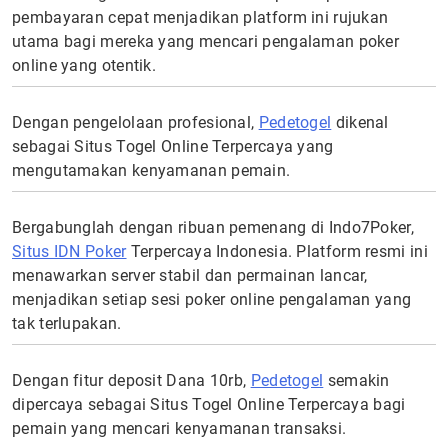
pembayaran cepat menjadikan platform ini rujukan
utama bagi mereka yang mencari pengalaman poker
online yang otentik.
Dengan pengelolaan profesional,
Pedetogel
dikenal
sebagai Situs Togel Online Terpercaya yang
mengutamakan kenyamanan pemain.
Bergabunglah dengan ribuan pemenang di Indo7Poker,
Situs IDN Poker
Terpercaya Indonesia. Platform resmi ini
menawarkan server stabil dan permainan lancar,
menjadikan setiap sesi poker online pengalaman yang
tak terlupakan.
Dengan fitur deposit Dana 10rb,
Pedetogel
semakin
dipercaya sebagai Situs Togel Online Terpercaya bagi
pemain yang mencari kenyamanan transaksi.