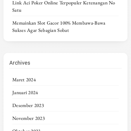
Link Aci Poker Online Terpopuler Ketenangan No
Satu
Memainkan Slot Gacor 100% Membawa-Bawa
Sukses Agar Sebagian Sobat
Archives
Maret 2024
Januari 2024
Desember 2023
November 2023