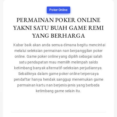
Poker Online
PERMAINAN POKER ONLINE
YAKNI SATU BUAH GAME REMI
YANG BERHARGA
Kabar baik akan anda semua dimana begitu mencintai
melalui seleksian permainan nan berpanggilan poker
online. Game poker online yang dipilih sebagai salah
satu pendapatan mau memilih melimpah saldo
ketimbang banyak alternatif-seleksian perjudiannya.
Sebaliknya dalam game poker online terpercaya
pendaftar hanya hendak sanggup menemukan game
permainan kartu nan berjenis-jenis yang berbeda
ketimbang game selain itu.