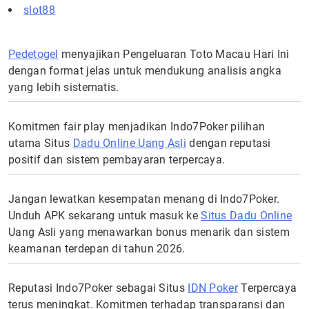
slot88
Pedetogel
menyajikan Pengeluaran Toto Macau Hari Ini
dengan format jelas untuk mendukung analisis angka
yang lebih sistematis.
Komitmen fair play menjadikan Indo7Poker pilihan
utama Situs
Dadu Online Uang Asli
dengan reputasi
positif dan sistem pembayaran terpercaya.
Jangan lewatkan kesempatan menang di Indo7Poker.
Unduh APK sekarang untuk masuk ke
Situs Dadu Online
Uang Asli yang menawarkan bonus menarik dan sistem
keamanan terdepan di tahun 2026.
Reputasi Indo7Poker sebagai Situs
IDN Poker
Terpercaya
terus meningkat. Komitmen terhadap transparansi dan