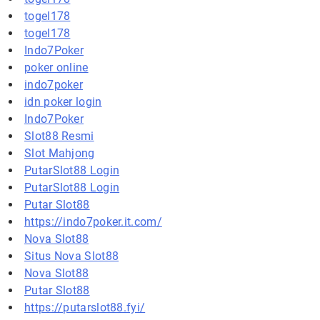
togel178
togel178
Indo7Poker
poker online
indo7poker
idn poker login
Indo7Poker
Slot88 Resmi
Slot Mahjong
PutarSlot88 Login
PutarSlot88 Login
Putar Slot88
https://indo7poker.it.com/
Nova Slot88
Situs Nova Slot88
Nova Slot88
Putar Slot88
https://putarslot88.fyi/