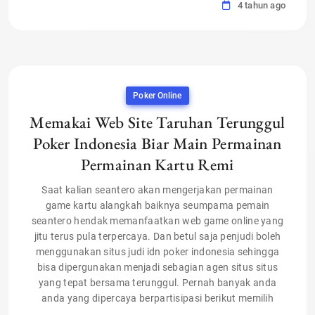
4 tahun ago
Poker Online
Memakai Web Site Taruhan Terunggul
Poker Indonesia Biar Main Permainan
Permainan Kartu Remi
Saat kalian seantero akan mengerjakan permainan
game kartu alangkah baiknya seumpama pemain
seantero hendak memanfaatkan web game online yang
jitu terus pula terpercaya. Dan betul saja penjudi boleh
menggunakan situs judi idn poker indonesia sehingga
bisa dipergunakan menjadi sebagian agen situs situs
yang tepat bersama terunggul. Pernah banyak anda
anda yang dipercaya berpartisipasi berikut memilih