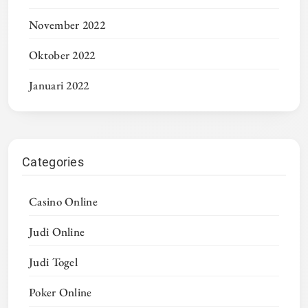
November 2022
Oktober 2022
Januari 2022
Categories
Casino Online
Judi Online
Judi Togel
Poker Online