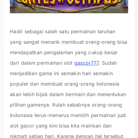
Hadir sebagai salah satu permainan taruhan
yang sangat menarik membuat orang-orang bisa
mendapatkan pengalaman yang cukup besar
dari dalam permainan slot
gascor777
. Sudah
menjadikan game ini semakin hari semakin
populer dan membuat orang-orang Indonesia
akan lebih bijak dalam bermain dan menentukan
pilihan gamenya. Itulah sebabnya orang-orang
Indonesia terus-menerus memilih permainan judi
slot gacor yang kini bisa kita mainkan dan
nikmati setiap hari. Karena dengan hal tersebut