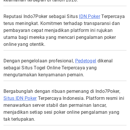
Reputasi Indo7Poker sebagai Situs
IDN Poker
Terpercaya
terus meningkat. Komitmen terhadap transparansi dan
pembayaran cepat menjadikan platform ini rujukan
utama bagi mereka yang mencari pengalaman poker
online yang otentik.
Dengan pengelolaan profesional,
Pedetogel
dikenal
sebagai Situs Togel Online Terpercaya yang
mengutamakan kenyamanan pemain.
Bergabunglah dengan ribuan pemenang di Indo7Poker,
Situs IDN Poker
Terpercaya Indonesia. Platform resmi ini
menawarkan server stabil dan permainan lancar,
menjadikan setiap sesi poker online pengalaman yang
tak terlupakan.