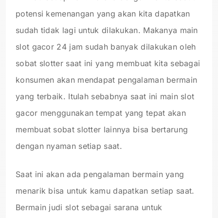
potensi kemenangan yang akan kita dapatkan
sudah tidak lagi untuk dilakukan. Makanya main
slot gacor 24 jam sudah banyak dilakukan oleh
sobat slotter saat ini yang membuat kita sebagai
konsumen akan mendapat pengalaman bermain
yang terbaik. Itulah sebabnya saat ini main slot
gacor menggunakan tempat yang tepat akan
membuat sobat slotter lainnya bisa bertarung
dengan nyaman setiap saat.
Saat ini akan ada pengalaman bermain yang
menarik bisa untuk kamu dapatkan setiap saat.
Bermain judi slot sebagai sarana untuk