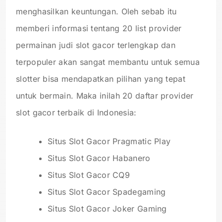
menghasilkan keuntungan. Oleh sebab itu
memberi informasi tentang 20 list provider
permainan judi slot gacor terlengkap dan
terpopuler akan sangat membantu untuk semua
slotter bisa mendapatkan pilihan yang tepat
untuk bermain. Maka inilah 20 daftar provider
slot gacor terbaik di Indonesia:
Situs Slot Gacor Pragmatic Play
Situs Slot Gacor Habanero
Situs Slot Gacor CQ9
Situs Slot Gacor Spadegaming
Situs Slot Gacor Joker Gaming