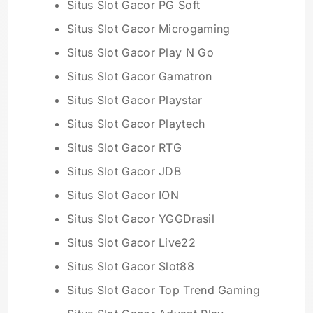
Situs Slot Gacor PG Soft
Situs Slot Gacor Microgaming
Situs Slot Gacor Play N Go
Situs Slot Gacor Gamatron
Situs Slot Gacor Playstar
Situs Slot Gacor Playtech
Situs Slot Gacor RTG
Situs Slot Gacor JDB
Situs Slot Gacor ION
Situs Slot Gacor YGGDrasil
Situs Slot Gacor Live22
Situs Slot Gacor Slot88
Situs Slot Gacor Top Trend Gaming