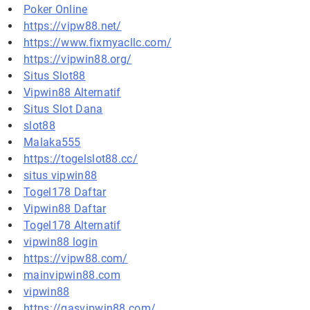
Poker Online
https://vipw88.net/
https://www.fixmyacllc.com/
https://vipwin88.org/
Situs Slot88
Vipwin88 Alternatif
Situs Slot Dana
slot88
Malaka555
https://togelslot88.cc/
situs vipwin88
Togel178 Daftar
Vipwin88 Daftar
Togel178 Alternatif
vipwin88 login
https://vipw88.com/
mainvipwin88.com
vipwin88
https://gasvipwin88.com/