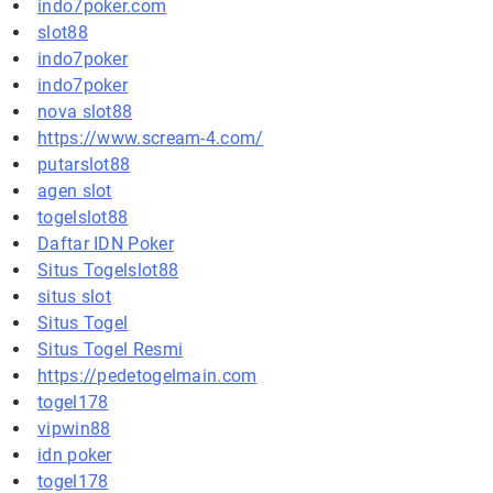
indo7poker.com
slot88
indo7poker
indo7poker
nova slot88
https://www.scream-4.com/
putarslot88
agen slot
togelslot88
Daftar IDN Poker
Situs Togelslot88
situs slot
Situs Togel
Situs Togel Resmi
https://pedetogelmain.com
togel178
vipwin88
idn poker
togel178