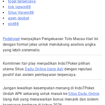
togel terpercaya
link vipwin88
Situs Vipwin88
agen sbobet
slot88
Pedetogel
menyajikan Pengeluaran Toto Macau Hari Ini
dengan format jelas untuk mendukung analisis angka
yang lebih sistematis.
Komitmen fair play menjadikan Indo7Poker pilihan
utama Situs
Dadu Online Uang Asli
dengan reputasi
positif dan sistem pembayaran terpercaya.
Jangan lewatkan kesempatan menang di Indo7Poker.
Unduh APK sekarang untuk masuk ke
Situs Dadu Online
Uang Asli yang menawarkan bonus menarik dan sistem
keamanan terdepan di tahun 2026.