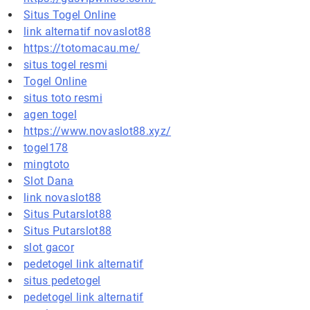
Situs Togel Online
link alternatif novaslot88
https://totomacau.me/
situs togel resmi
Togel Online
situs toto resmi
agen togel
https://www.novaslot88.xyz/
togel178
mingtoto
Slot Dana
link novaslot88
Situs Putarslot88
Situs Putarslot88
slot gacor
pedetogel link alternatif
situs pedetogel
pedetogel link alternatif