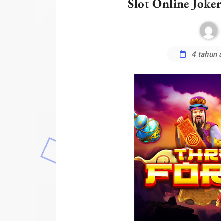
Slot Online Joke
4 tahun 