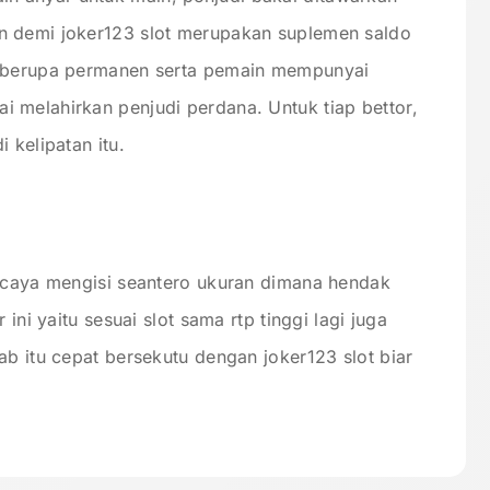
n demi joker123 slot merupakan suplemen saldo
i berupa permanen serta pemain mempunyai
 melahirkan penjudi perdana. Untuk tiap bettor,
 kelipatan itu.
ercaya mengisi seantero ukuran dimana hendak
 ini yaitu sesuai slot sama rtp tinggi lagi juga
ab itu cepat bersekutu dengan joker123 slot biar