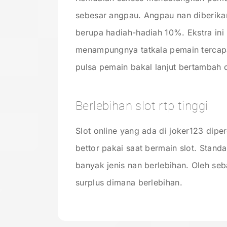
sebesar angpau. Angpau nan diberika
berupa hadiah-hadiah 10%. Ekstra in
menampungnya tatkala pemain tercapai
pulsa pemain bakal lanjut bertambah di
Berlebihan slot rtp tinggi
Slot online yang ada di joker123 dip
bettor pakai saat bermain slot. Standar
banyak jenis nan berlebihan. Oleh seb
surplus dimana berlebihan.