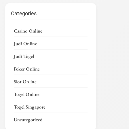
Categories
Casino Online
Judi Online
Judi Togel
Poker Online
Slot Online
Togel Online
Togel Singapore
Uncategorized