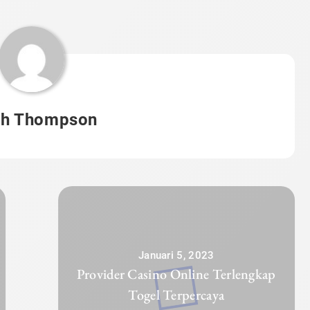
ph Thompson
Januari 5, 2023
Provider Casino Online Terlengkap
Togel Terpercaya