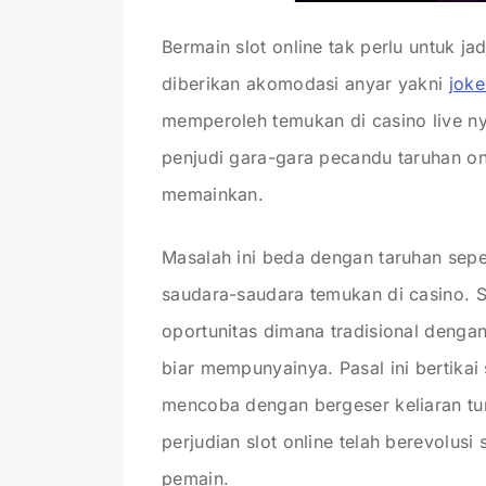
Bermain slot online tak perlu untuk ja
diberikan akomodasi anyar yakni
joke
memperoleh temukan di casino live 
penjudi gara-gara pecandu taruhan 
memainkan.
Masalah ini beda dengan taruhan seper
saudara-saudara temukan di casino. Sl
oportunitas dimana tradisional deng
biar mempunyainya. Pasal ini bertikai
mencoba dengan bergeser keliaran tun
perjudian slot online telah berevolus
pemain.